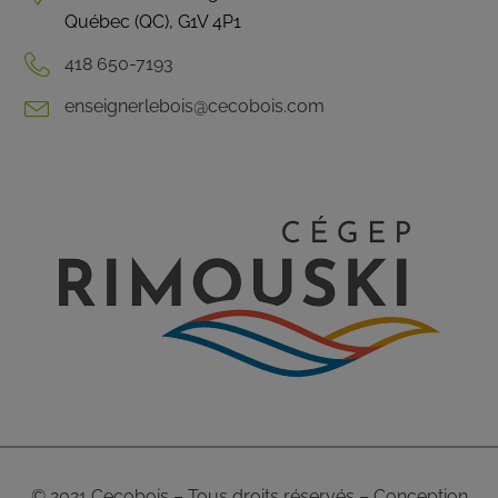
Québec (QC), G1V 4P1
418 650-7193
enseignerlebois@cecobois.com
© 2021 Cecobois – Tous droits réservés –
Conception